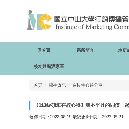
跳
到
主
要
內
容
區
回首頁
系所簡介
本所
校友與職涯專區
首頁
招生資訊
在校生心得分享
【113級碩班在校心得】與不平凡的同儕一
發佈日期 :
2023-08-19
最後更新日期 :
2023-08-24