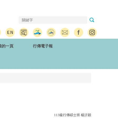
煌的一頁
行傳電子報
113級行傳碩士班 楊沂穎