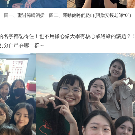
圖一、聖誕節喝酒攤｜圖二、運動健將們爬山(附贈安授老師^0^)
的名字都記得住！也不用擔心像大學有核心或邊緣的議題？
別分自己在哪一群～