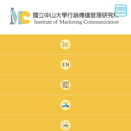
跳
到
主
要
內
容
區