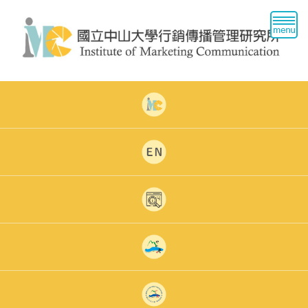
跳
到
主
要
內
容
區