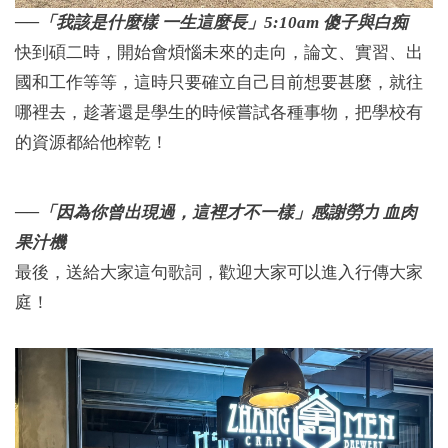
──「我該是什麼樣 一生這麼長」5:10am 傻子與白痴
快到碩二時，開始會煩惱未來的走向，論文、實習、出
國和工作等等，這時只要確立自己目前想要甚麼，就往
哪裡去，趁著還是學生的時候嘗試各種事物，把學校有
的資源都給他榨乾！
──「因為你曾出現過，這裡才不一樣」感謝勞力 血肉
果汁機
最後，送給大家這句歌詞，歡迎大家可以進入行傳大家
庭！