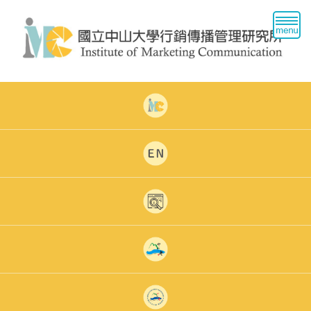
跳
到
主
要
內
容
區