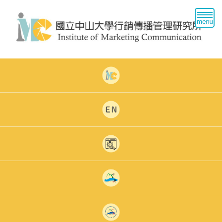
跳
到
主
要
內
容
區