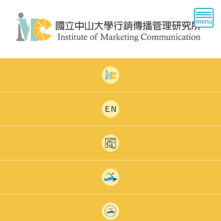
跳
到
主
要
內
容
區