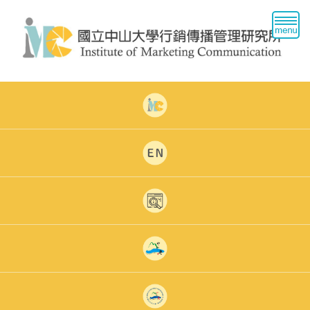
跳
到
主
要
內
容
區