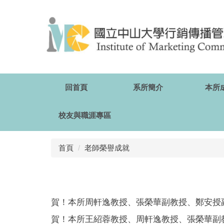
跳
到
主
要
內
容
區
回首頁
系所簡介
本所
校友與職涯專區
首頁
老師榮譽成就
賀！本所周軒逸教授、張榮華副教授、鄭安授副
賀！本所王紹蓉教授、周軒逸教授、張榮華副教