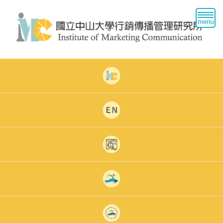
跳
到
主
要
內
容
區